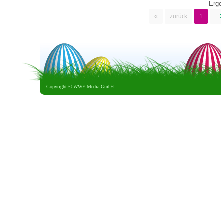
Erg
«
zurück
1
Copyright ©
WWE Media GmbH