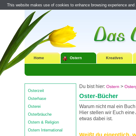
This website makes use of cookies to enhance browsing experience and pr
Home
Ostern
Kreatives
Du bist hier:
>
Ostern
Oster
Osterzeit
Oster-Bücher
Osterhase
Warum nicht mal ein Buch 
Osterei
Hier stellen wir Euch eine
Osterbräuche
etwas dabei ist.
Ostern & Religion
Ostern International
Weißt du eigentlich, w