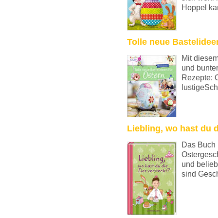
Hoppel kan
Tolle neue Bastelidee
Mit diese
und bunter
Rezepte: O
lustigeSch
Liebling, wo hast du d
Das Buch 
Ostergesc
und belie
sind Gesch