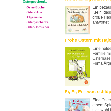
Ostergeschenke
Ein bezau
Oster-Bücher
Klein, das
Oster-Filme
große Hase
Allgemeine
antwortet: 
Ostergeschenke
Oster-Hörbücher
Frohe Ostern mit Haj
Eine helde
Familie mi
Osterhase
Firma Ärger
Ei, Ei, Ei – was schlü
Eine Oste
einem Spie
sich wohl 