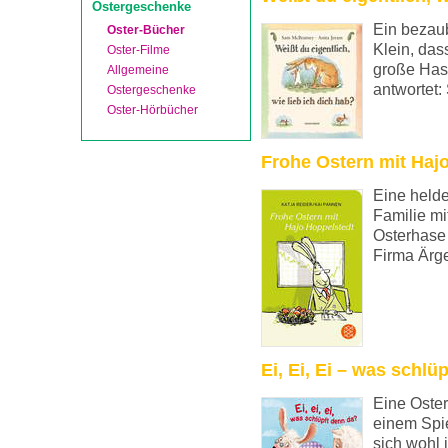
Ostergeschenke
Ein bezau
Oster-Bücher
Klein, das
Oster-Filme
große Hase
Allgemeine
antwortet: 
Ostergeschenke
Oster-Hörbücher
Frohe Ostern mit Haj
Eine helde
Familie mi
Osterhase
Firma Ärger
Ei, Ei, Ei – was schlü
Eine Oste
einem Spie
sich wohl 