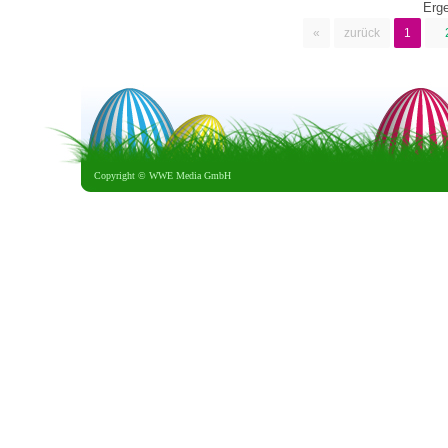
Erg
«
zurück
1
Copyright ©
WWE Media GmbH