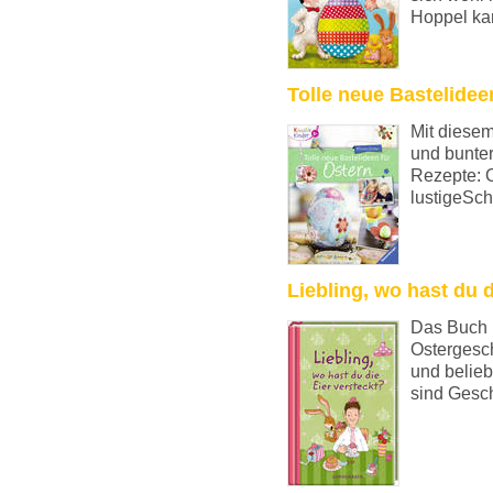
Hoppel kan
Tolle neue Bastelidee
Mit diese
und bunter
Rezepte: O
lustigeSch
Liebling, wo hast du d
Das Buch 
Ostergesc
und belie
sind Gesch