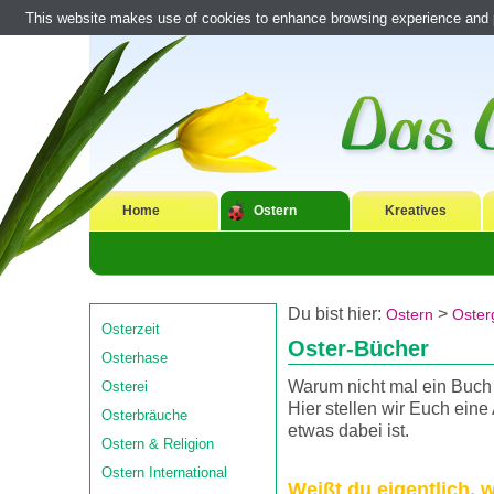
This website makes use of cookies to enhance browsing experience and pr
Home
Ostern
Kreatives
Du bist hier:
>
Ostern
Oster
Osterzeit
Oster-Bücher
Osterhase
Warum nicht mal ein Buch 
Osterei
Hier stellen wir Euch eine
Osterbräuche
etwas dabei ist.
Ostern & Religion
Ostern International
Weißt du eigentlich, w