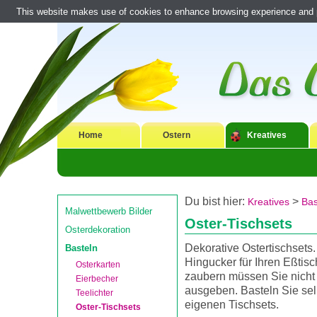
This website makes use of cookies to enhance browsing experience and pr
Home
Ostern
Kreatives
Du bist hier:
>
Kreatives
Bas
Malwettbewerb Bilder
Oster-Tischsets
Osterdekoration
Dekorative Ostertischsets
Basteln
Hingucker für Ihren Eßtisc
Osterkarten
zaubern müssen Sie nicht 
Eierbecher
ausgeben. Basteln Sie sel
Teelichter
eigenen Tischsets.
Oster-Tischsets