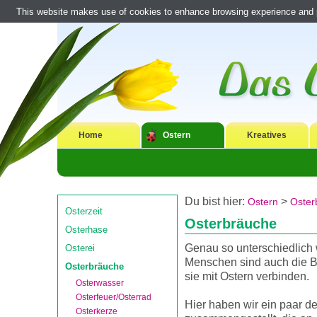
This website makes use of cookies to enhance browsing experience and pr
Home
Ostern
Kreatives
Du bist hier:
>
Ostern
Oster
Osterzeit
Osterbräuche
Osterhase
Genau so unterschiedlich 
Osterei
Menschen sind auch die B
Osterbräuche
sie mit Ostern verbinden.
Osterwasser
Osterfeuer/Osterrad
Hier haben wir ein paar d
Osterkerze