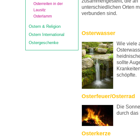
zusammengestellt, die an
Osterreiten in der
unterschiedlichen Orten m
Lausitz
verbunden sind.
Osterlamm
Ostern & Religion
Osterwasser
Ostern International
Ostergeschenke
Wie viele
Osterwasse
heidnisch
sollte Aug
Krankeiten
schöpfte.
Osterfeuer/Osterrad
Die Sonne 
durch das 
Osterkerze