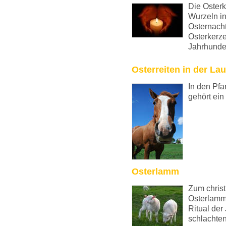
Die Osterk
Wurzeln in
Osternacht
Osterkerze
Jahrhunder
Osterreiten in der Lau
In den Pfa
gehört ein
Osterlamm
Zum christ
Osterlamm
Ritual de
schlachten