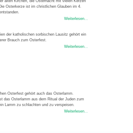
der alten Kirchen, die Osternacht mit vielen Kerzen
Die Osterkerze ist im christlichen Glauben im 4.
entstanden.
Weiterlesen...
eien der katholischen sorbischen Lausitz gehört ein
erer Brauch zum Osterfest.
Weiterlesen...
chen Osterfest gehört auch das Osterlamm.
ist das Osterlamm aus dem Ritual der Juden zum
ein Lamm zu schlachten und zu verspeisen.
Weiterlesen...