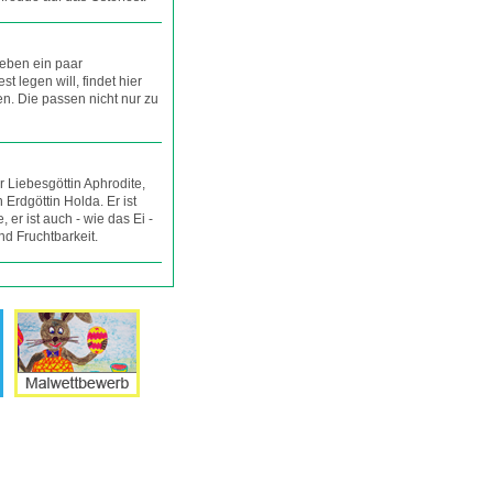
ieben ein paar
st legen will, findet hier
en. Die passen nicht nur zu
r Liebesgöttin Aphrodite,
Erdgöttin Holda. Er ist
, er ist auch - wie das Ei -
nd Fruchtbarkeit.