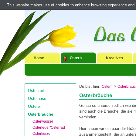
This website makes use of cookies to enhance browsing experience and pr
Home
Ostern
Kreatives
Du bist hier:
>
Ostern
Osterbräu
Osterzeit
Osterbräuche
Osterhase
Genau so unterschiedlich wie d
Osterei
sind auch die Bräuche, die sie 
Osterbräuche
verbinden.
Osterwasser
Osterfeuer/Osterrad
Hier haben wir ein paar der Brä
Osterkerze
zusammengestellt, die an unter