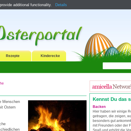
ovide additional functionality.
Details
Rezepte
Kinderecke
che
Kennst Du das 
ie Menschen
Backen
mit Ostern
Hier haben wir einige
getragen, die zeigen, wa
besonders gut ankomm
uche
mit Freunden oder der 
schiedlichen
Spaß und erhöht die Vor