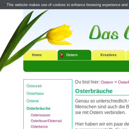
This website makes use of cookies to enhance browsing experience and pr
Home
Ostern
Kreatives
Du bist hier:
>
Ostern
Oster
Osterzeit
Osterbräuche
Osterhase
Genau so unterschiedlich 
Osterei
Menschen sind auch die B
Osterbräuche
sie mit Ostern verbinden.
Osterwasser
Osterfeuer/Osterrad
Hier haben wir ein paar d
Osterkerze