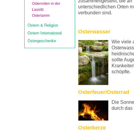
zusammengestellt, die an
Osterreiten in der
unterschiedlichen Orten m
Lausitz
verbunden sind.
Osterlamm
Ostern & Religion
Osterwasser
Ostern International
Ostergeschenke
Wie viele
Osterwasse
heidnisch
sollte Aug
Krankeiten
schöpfte.
Osterfeuer/Osterrad
Die Sonne 
durch das 
Osterkerze