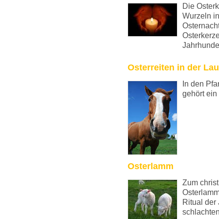
Die Osterk
Wurzeln in
Osternacht
Osterkerze
Jahrhunder
Osterreiten in der Lau
In den Pfa
gehört ein
Osterlamm
Zum christ
Osterlamm
Ritual de
schlachten