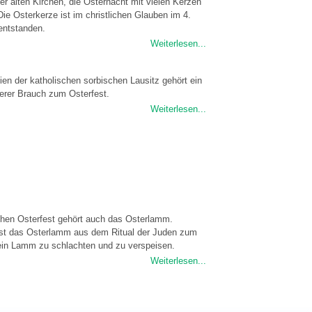
der alten Kirchen, die Osternacht mit vielen Kerzen
Die Osterkerze ist im christlichen Glauben im 4.
entstanden.
Weiterlesen...
eien der katholischen sorbischen Lausitz gehört ein
erer Brauch zum Osterfest.
Weiterlesen...
chen Osterfest gehört auch das Osterlamm.
ist das Osterlamm aus dem Ritual der Juden zum
ein Lamm zu schlachten und zu verspeisen.
Weiterlesen...