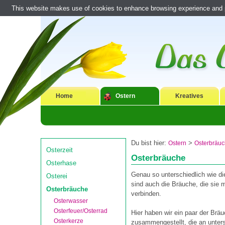
This website makes use of cookies to enhance browsing experience and pr
Home
Ostern
Kreatives
Du bist hier:
>
Ostern
Osterbräu
Osterzeit
Osterbräuche
Osterhase
Genau so unterschiedlich wie d
Osterei
sind auch die Bräuche, die sie 
Osterbräuche
verbinden.
Osterwasser
Osterfeuer/Osterrad
Hier haben wir ein paar der Brä
Osterkerze
zusammengestellt, die an unter