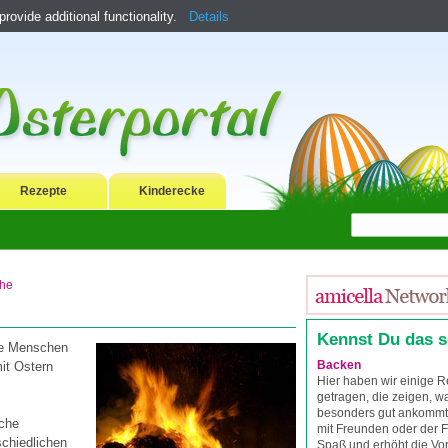
ovide additional functionality.
Details
Rezepte
Kinderecke
che
Kennst Du das 
ie Menschen
Backen
mit Ostern
Hier haben wir einige
getragen, die zeigen, wa
besonders gut ankomm
uche
mit Freunden oder der 
schiedlichen
Spaß und erhöht die Vor