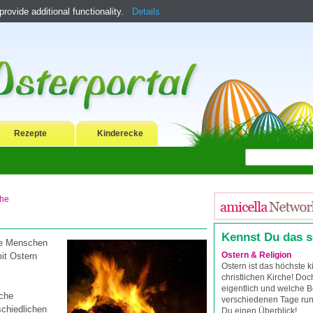
ovide additional functionality.
Details
Rezepte
Kinderecke
che
Kennst Du das 
ie Menschen
Ostern & Religion
mit Ostern
Ostern ist das höchste ki
christlichen Kirche! Do
eigentlich und welche 
uche
verschiedenen Tage rund
schiedlichen
Du einen Überblick!