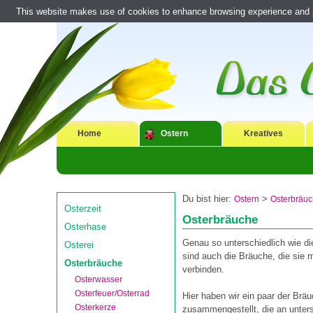
This website makes use of cookies to enhance browsing experience and pr
Home
Ostern
Kreatives
Du bist hier:
>
Ostern
Osterbräu
Osterzeit
Osterbräuche
Osterhase
Genau so unterschiedlich wie d
Osterei
sind auch die Bräuche, die sie 
Osterbräuche
verbinden.
Osterwasser
Osterfeuer/Osterrad
Hier haben wir ein paar der Brä
Osterkerze
zusammengestellt, die an unter