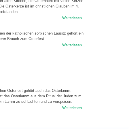
der alten Kirchen, die Osternacht mit vielen Kerzen
Die Osterkerze ist im christlichen Glauben im 4.
entstanden.
Weiterlesen...
eien der katholischen sorbischen Lausitz gehört ein
erer Brauch zum Osterfest.
Weiterlesen...
chen Osterfest gehört auch das Osterlamm.
ist das Osterlamm aus dem Ritual der Juden zum
ein Lamm zu schlachten und zu verspeisen.
Weiterlesen...