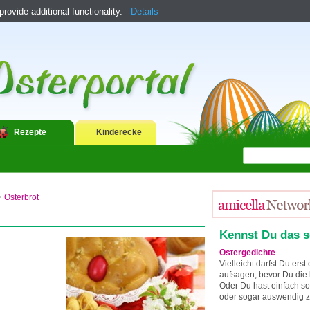
ovide additional functionality.
Details
Rezepte
Kinderecke
>
Osterbrot
Kennst Du das 
Ostergedichte
Vielleicht darfst Du erst
aufsagen, bevor Du die 
Oder Du hast einfach so
oder sogar auswendig z