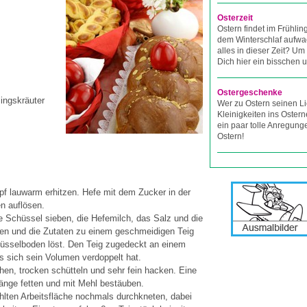
Osterzeit
Ostern findet im Frühlin
dem Winterschlaf aufwa
alles in dieser Zeit? U
Dich hier ein bisschen 
Ostergeschenke
ingskräuter
Wer zu Ostern seinen L
Kleinigkeiten ins Osterne
ein paar tolle Anregung
Ostern!
opf lauwarm erhitzen. Hefe mit dem Zucker in der
n auflösen.
e Schüssel sieben, die Hefemilch, das Salz und die
en und die Zutaten zu einem geschmeidigen Teig
üsselboden löst. Den Teig zugedeckt an einem
s sich sein Volumen verdoppelt hat.
hen, trocken schütteln und sehr fein hacken. Eine
nge fetten und mit Mehl bestäuben.
hlten Arbeitsfläche nochmals durchkneten, dabei