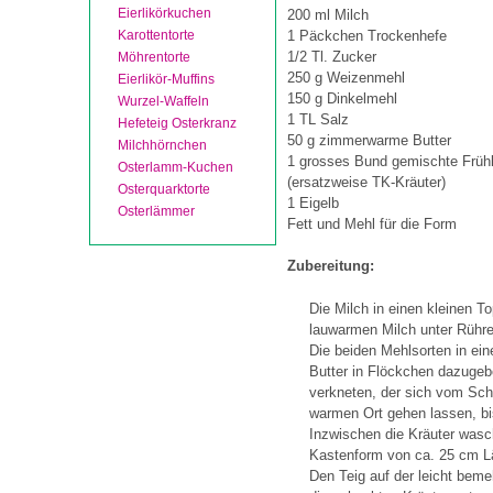
Eierlikörkuchen
200 ml Milch
Karottentorte
1 Päckchen Trockenhefe
1/2 Tl. Zucker
Möhrentorte
250 g Weizenmehl
Eierlikör-Muffins
150 g Dinkelmehl
Wurzel-Waffeln
1 TL Salz
Hefeteig Osterkranz
50 g zimmerwarme Butter
Milchhörnchen
1 grosses Bund gemischte Frühl
Osterlamm-Kuchen
(ersatzweise TK-Kräuter)
Osterquarktorte
1 Eigelb
Osterlämmer
Fett und Mehl für die Form
Zubereitung:
Die Milch in einen kleinen T
lauwarmen Milch unter Rühre
Die beiden Mehlsorten in ein
Butter in Flöckchen dazugeb
verkneten, der sich vom Sch
warmen Ort gehen lassen, bi
Inzwischen die Kräuter wasc
Kastenform von ca. 25 cm Lä
Den Teig auf der leicht beme