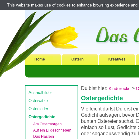
This website makes use of cookies to enhance browsing experience and pr
Home
Ostern
Kreatives
Du bist hier:
>
Kinderecke
O
Ausmalbilder
Ostergedichte
Osterwitze
Vielleicht darfst Du erst ei
Osterlieder
Gedicht aufsagen, bevor D
Ostergedichte
bunten Ostereier suchst. 
Am Ostermorgen
einfach so Lust, Gedichte 
Auf ein Ei geschrieben
oder sogar auswendig zu 
Das Häslein