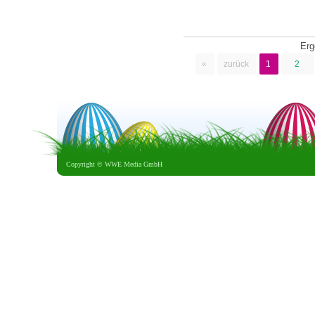
Erg
«
zurück
1
2
Copyright ©
WWE Media GmbH