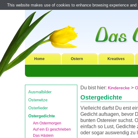
This website makes use of cookies to enhance browsing experience and pr
Home
Ostern
Kreatives
Du bist hier:
>
Kinderecke
O
Ausmalbilder
Ostergedichte
Osterwitze
Vielleicht darfst Du erst ei
Osterlieder
Gedicht aufsagen, bevor D
Ostergedichte
bunten Ostereier suchst. 
Am Ostermorgen
einfach so Lust, Gedichte 
Auf ein Ei geschrieben
oder sogar auswendig zu 
Das Häslein