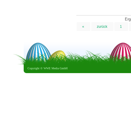
Erg
«
zurück
1
Copyright ©
WWE Media GmbH