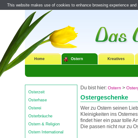
This website makes use of cookies to enhance browsing experience and pr
Home
Ostern
Kreatives
Du bist hier:
>
Ostern
Oster
Osterzeit
Ostergeschenke
Osterhase
Wer zu Ostern seinen Lieb
Osterei
Kleinigkeiten ins Osternest
Osterbräuche
findet hier ein paar tolle 
Ostern & Religion
Die passen nicht nur zu Os
Ostern International