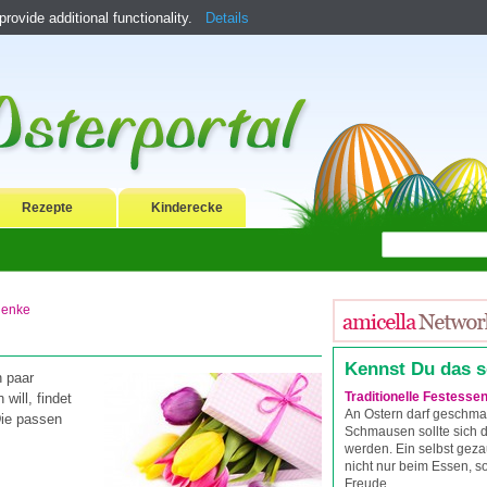
ovide additional functionality.
Details
Rezepte
Kinderecke
henke
Kennst Du das 
n paar
Traditionelle Festesse
will, findet
An Ostern darf geschma
Die passen
Schmausen sollte sich
werden. Ein selbst gez
nicht nur beim Essen, 
Freude.