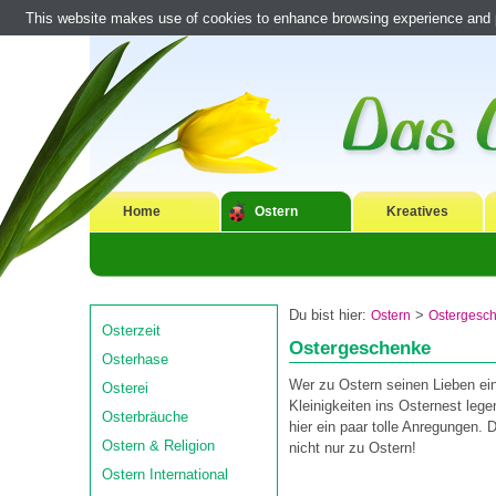
This website makes use of cookies to enhance browsing experience and pr
Home
Ostern
Kreatives
Du bist hier:
>
Ostern
Ostergesc
Osterzeit
Ostergeschenke
Osterhase
Wer zu Ostern seinen Lieben ei
Osterei
Kleinigkeiten ins Osternest legen 
Osterbräuche
hier ein paar tolle Anregungen. 
Ostern & Religion
nicht nur zu Ostern!
Ostern International