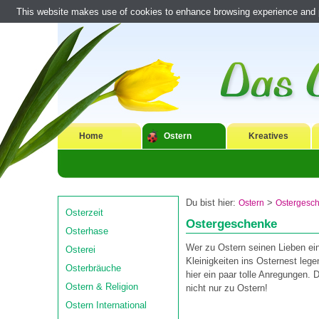
This website makes use of cookies to enhance browsing experience and pr
Home
Ostern
Kreatives
Du bist hier:
>
Ostern
Ostergesc
Osterzeit
Ostergeschenke
Osterhase
Wer zu Ostern seinen Lieben ei
Osterei
Kleinigkeiten ins Osternest legen 
Osterbräuche
hier ein paar tolle Anregungen. 
Ostern & Religion
nicht nur zu Ostern!
Ostern International