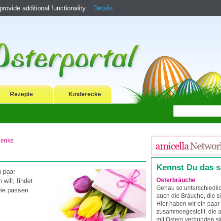
ovide additional functionality.
Details
Rezepte
Kinderecke
henke
Kennst Du das 
n paar
Osterbräuche
will, findet
Genau so unterschiedli
Die passen
auch die Bräuche, die s
Hier haben wir ein paar
zusammengestellt, die a
mit Ostern verbunden si