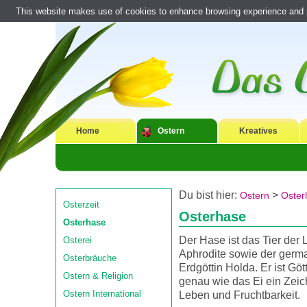
This website makes use of cookies to enhance browsing experience and pr
Home
Ostern
Kreatives
Du bist hier:
>
Ostern
Oster
Osterzeit
Osterhase
Osterhase
Der Hase ist das Tier der 
Osterei
Aphrodite sowie der germ
Osterbräuche
Erdgöttin Holda. Er ist Gö
Ostern & Religion
genau wie das Ei ein Zeic
Ostern International
Leben und Fruchtbarkeit.