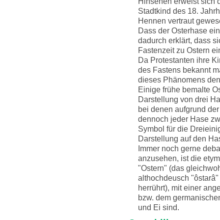
Hinsehen erweist sich d
Stadtkind des 18. Jahr
Hennen vertraut gewes
Dass der Osterhase eine
dadurch erklärt, dass s
Fastenzeit zu Ostern ei
Da Protestanten ihre K
des Fastens bekannt ma
dieses Phänomens den 
Einige frühe bemalte Os
Darstellung von drei Ha
bei denen aufgrund de
dennoch jeder Hase zwe
Symbol für die Dreieini
Darstellung auf den Ha
Immer noch gerne debatt
anzusehen, ist die ety
"Ostern" (das gleichwoh
althochdeusch "ôstarâ"
herrührt), mit einer an
bzw. dem germanischen
und Ei sind.