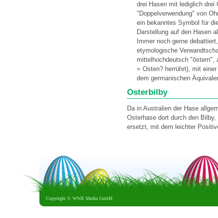
drei Hasen mit lediglich dre
"Doppelverwendung" von Ohre
ein bekanntes Symbol für die
Darstellung auf den Hasen a
Immer noch gerne debattiert,
etymologische Verwandtschaf
mittelhochdeutsch "ôstern",
= Osten? herrührt), mit eine
dem germanischen Äquivalen
Osterbilby
Da in Australien der Hase allge
Osterhase dort durch den Bilby,
ersetzt, mit dem leichter Positi
Copyright ©
WWE Media GmbH