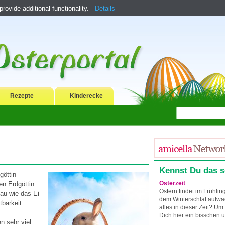
ovide additional functionality.
Details
Rezepte
Kinderecke
Kennst Du das 
göttin
Osterzeit
en Erdgöttin
Ostern findet im Frühlin
nau wie das Ei
dem Winterschlaf aufwa
tbarkeit.
alles in dieser Zeit? U
Dich hier ein bisschen 
 sehr viel