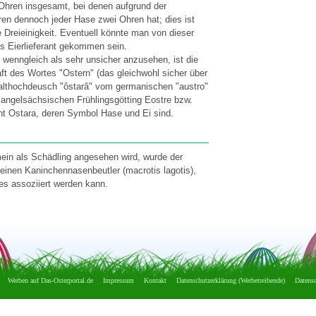
i Ohren insgesamt, bei denen aufgrund der
n dennoch jeder Hase zwei Ohren hat; dies ist
 Dreieinigkeit. Eventuell könnte man von dieser
ls Eierlieferant gekommen sein.
 wenngleich als sehr unsicher anzusehen, ist die
t des Wortes "Ostern" (das gleichwohl sicher über
 althochdeusch "ôstarâ" vom germanischen "austro"
r angelsächsischen Frühlingsgötting Eostre bzw.
t Ostara, deren Symbol Hase und Ei sind.
mein als Schädling angesehen wird, wurde der
 einen Kaninchennasenbeutler (macrotis lagotis),
ves assoziiert werden kann.
Werben auf Das-Osterportal.de
Impressum
Kontakt
Datenschutzerklärung (Werbetreibende)
Datensc