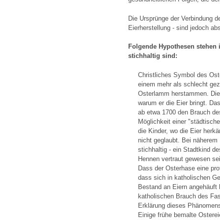
Die Ursprünge der Verbindung de
Eierherstellung - sind jedoch abs
Folgende Hypothesen stehen i
stichhaltig sind:
Christliches Symbol des Ost
einem mehr als schlecht g
Osterlamm herstammen. Dies 
warum er die Eier bringt. Da
ab etwa 1700 den Brauch des
Möglichkeit einer "städtisch
die Kinder, wo die Eier her
nicht geglaubt. Bei näherem
stichhaltig - ein Stadtkind 
Hennen vertraut gewesen sei
Dass der Osterhase eine prot
dass sich in katholischen G
Bestand an Eiern angehäuft h
katholischen Brauch des Fas
Erklärung dieses Phänomens
Einige frühe bemalte Osterei