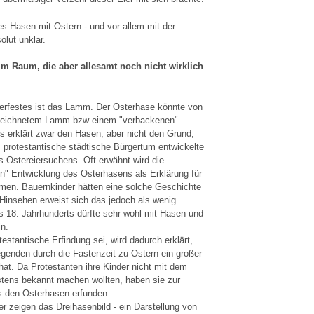
s Hasen mit Ostern - und vor allem mit der
olut unklar.
m Raum, die aber allesamt noch nicht wirklich
erfestes ist das Lamm. Der Osterhase könnte von
ezeichnetem Lamm bzw einem "verbackenen"
erklärt zwar den Hasen, aber nicht den Grund,
s protestantische städtische Bürgertum entwickelte
 Ostereiersuchens. Oft erwähnt wird die
en" Entwicklung des Osterhasens als Erklärung für
kämen. Bauernkinder hätten eine solche Geschichte
 Hinsehen erweist sich das jedoch als wenig
des 18. Jahrhunderts dürfte sehr wohl mit Hasen und
n.
estantische Erfindung sei, wird dadurch erklärt,
egenden durch die Fastenzeit zu Ostern ein großer
at. Da Protestanten ihre Kinder nicht mit dem
tens bekannt machen wollten, haben sie zur
 den Osterhasen erfunden.
er zeigen das Dreihasenbild - ein Darstellung von