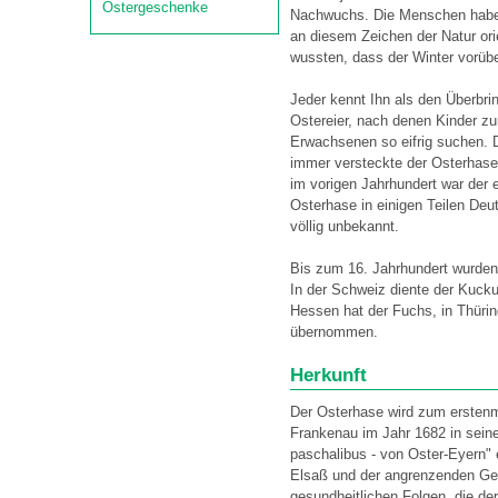
Ostergeschenke
Nachwuchs. Die Menschen haben
an diesem Zeichen der Natur orie
wussten, dass der Winter vorübe
Jeder kennt Ihn als den Überbri
Ostereier, nach denen Kinder z
Erwachsenen so eifrig suchen. 
immer versteckte der Osterhase
im vorigen Jahrhundert war der 
Osterhase in einigen Teilen Deu
völlig unbekannt.
Bis zum 16. Jahrhundert wurden 
In der Schweiz diente der Kuckuc
Hessen hat der Fuchs, in Thüri
übernommen.
Herkunft
Der Osterhase wird zum ersten
Frankenau im Jahr 1682 in sein
paschalibus - von Oster-Eyern" 
Elsaß und der angrenzenden Geb
gesundheitlichen Folgen, die der