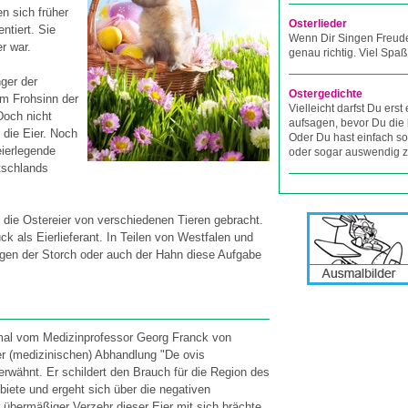
 sich früher
Osterlieder
ntiert. Sie
Wenn Dir Singen Freude
r war.
genau richtig. Viel Spaß
nger der
Ostergedichte
um Frohsinn der
Vielleicht darfst Du erst
Doch nicht
aufsagen, bevor Du die 
 die Eier. Noch
Oder Du hast einfach so
eierlegende
oder sogar auswendig z
tschlands
die Ostereier von verschiedenen Tieren gebracht.
k als Eierlieferant. In Teilen von Westfalen und
ngen der Storch oder auch der Hahn diese Aufgabe
mal vom Medizinprofessor Georg Franck von
er (medizinischen) Abhandlung "De ovis
erwähnt. Er schildert den Brauch für die Region des
iete und ergeht sich über die negativen
 übermäßiger Verzehr dieser Eier mit sich brächte.