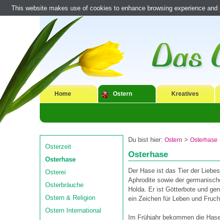
This website makes use of cookies to enhance browsing experience and pr
Home
Ostern
Kreatives
Du bist hier:
>
Ostern
Osterhase
Osterzeit
Osterhase
Osterhase
Der Hase ist das Tier der Liebes
Osterei
Aphrodite sowie der germanisch
Osterbräuche
Holda. Er ist Götterbote und ge
Ostern & Religion
ein Zeichen für Leben und Fruch
Ostern International
Im Frühjahr bekommen die Hasen