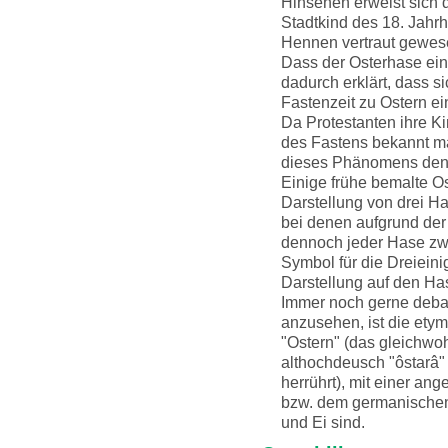
Hinsehen erweist sich d
Stadtkind des 18. Jahr
Hennen vertraut gewes
Dass der Osterhase eine
dadurch erklärt, dass s
Fastenzeit zu Ostern ei
Da Protestanten ihre K
des Fastens bekannt ma
dieses Phänomens den 
Einige frühe bemalte Os
Darstellung von drei Ha
bei denen aufgrund de
dennoch jeder Hase zwe
Symbol für die Dreieini
Darstellung auf den Ha
Immer noch gerne debatt
anzusehen, ist die ety
"Ostern" (das gleichwoh
althochdeusch "ôstarâ"
herrührt), mit einer an
bzw. dem germanischen
und Ei sind.