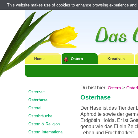
This website makes use of cookies to enhance browsing experience and pr
Home
Ostern
Kreatives
Du bist hier:
>
Ostern
Oster
Osterzeit
Osterhase
Osterhase
Der Hase ist das Tier der 
Osterei
Aphrodite sowie der germ
Osterbräuche
Erdgöttin Holda. Er ist Gö
Ostern & Religion
genau wie das Ei ein Zeic
Ostern International
Leben und Fruchtbarkeit.