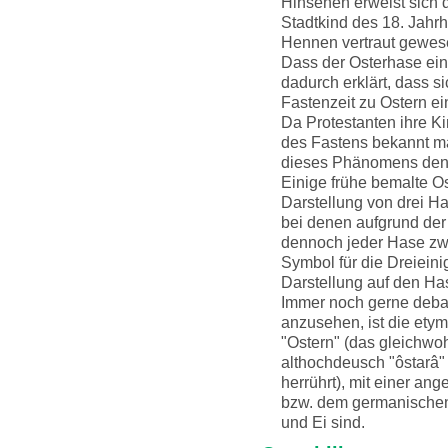
Hinsehen erweist sich d
Stadtkind des 18. Jahr
Hennen vertraut gewes
Dass der Osterhase eine
dadurch erklärt, dass s
Fastenzeit zu Ostern ei
Da Protestanten ihre K
des Fastens bekannt ma
dieses Phänomens den 
Einige frühe bemalte Os
Darstellung von drei Ha
bei denen aufgrund de
dennoch jeder Hase zwe
Symbol für die Dreieini
Darstellung auf den Ha
Immer noch gerne debatt
anzusehen, ist die ety
"Ostern" (das gleichwoh
althochdeusch "ôstarâ"
herrührt), mit einer an
bzw. dem germanischen
und Ei sind.