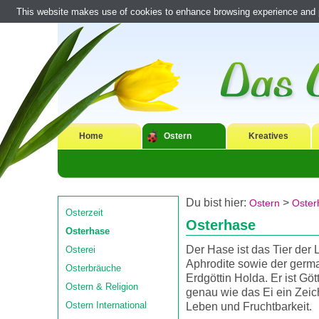
This website makes use of cookies to enhance browsing experience and pr
Home
Ostern
Kreatives
Du bist hier:
>
Ostern
Oster
Osterzeit
Osterhase
Osterhase
Der Hase ist das Tier der 
Osterei
Aphrodite sowie der germ
Osterbräuche
Erdgöttin Holda. Er ist Gö
Ostern & Religion
genau wie das Ei ein Zeic
Ostern International
Leben und Fruchtbarkeit.