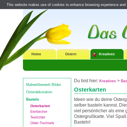
This website makes use of cookies to enhance browsing experience and pr
Home
Ostern
Kreatives
Du bist hier:
>
Kreatives
Bas
Malwettbewerb Bilder
Osterkarten
Osterdekoration
Ideen wie du deine Osterg
Basteln
selber basteln kannst. Die
Osterkarten
viel persönlicher als eine 
Eierbecher
Ostergrußkarte. Viel Spaß
Teelichter
Basteln!
Oster-Tischsets