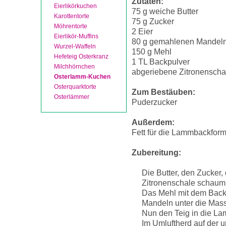
Zutaten:
Eierlikörkuchen
75 g weiche Butter
Karottentorte
75 g Zucker
Möhrentorte
2 Eier
Eierlikör-Muffins
80 g gemahlenen Mandel
Wurzel-Waffeln
150 g Mehl
Hefeteig Osterkranz
1 TL Backpulver
Milchhörnchen
abgeriebene Zitronenschal
Osterlamm-Kuchen
Osterquarktorte
Zum Bestäuben:
Osterlämmer
Puderzucker
Außerdem:
Fett für die Lammbackfor
Zubereitung:
Die Butter, den Zucker,
Zitronenschale schaum
Das Mehl mit dem Back
Mandeln unter die Mass
Nun den Teig in die La
Im Umluftherd auf der u