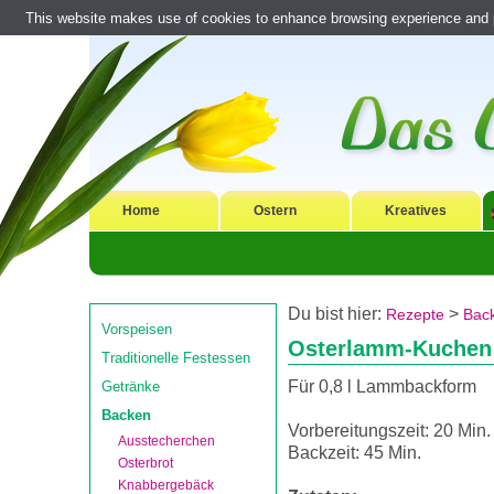
This website makes use of cookies to enhance browsing experience and pr
Home
Ostern
Kreatives
Du bist hier:
>
Rezepte
Bac
Vorspeisen
Osterlamm-Kuchen
Traditionelle Festessen
Für 0,8 l Lammbackform
Getränke
Backen
Vorbereitungszeit: 20 Min.
Ausstecherchen
Backzeit: 45 Min.
Osterbrot
Knabbergebäck