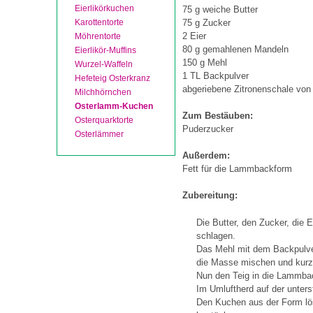
Eierlikörkuchen
75 g weiche Butter
Karottentorte
75 g Zucker
2 Eier
Möhrentorte
80 g gemahlenen Mandeln
Eierlikör-Muffins
150 g Mehl
Wurzel-Waffeln
1 TL Backpulver
Hefeteig Osterkranz
abgeriebene Zitronenschale von 
Milchhörnchen
Osterlamm-Kuchen
Zum Bestäuben:
Osterquarktorte
Puderzucker
Osterlämmer
Außerdem:
Fett für die Lammbackform
Zubereitung:
Die Butter, den Zucker, die 
schlagen.
Das Mehl mit dem Backpulve
die Masse mischen und kurz 
Nun den Teig in die Lammbac
Im Umluftherd auf der unter
Den Kuchen aus der Form lö