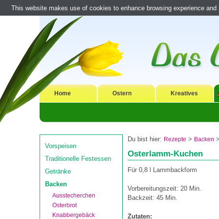
This website makes use of cookies to enhance browsing experience and pr
Home
Ostern
Kreatives
Du bist hier:
>
Rezepte
Backen
Vorspeisen
Osterlamm-Kuchen
Traditionelle Festessen
Für 0,8 l Lammbackform
Getränke
Backen
Vorbereitungszeit: 20 Min.
Ausstecherchen
Backzeit: 45 Min.
Osterbrot
Knabbergebäck
Zutaten: