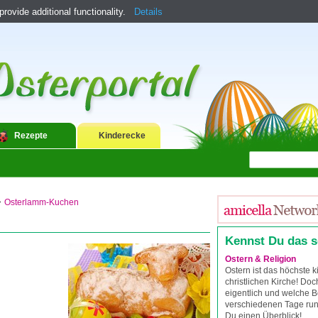
ovide additional functionality.
Details
Rezepte
Kinderecke
>
Osterlamm-Kuchen
Kennst Du das 
Ostern & Religion
Ostern ist das höchste ki
christlichen Kirche! Do
eigentlich und welche 
verschiedenen Tage rund
Du einen Überblick!