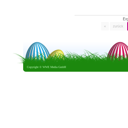
Er
«
zurück
Copyright ©
WWE Media GmbH