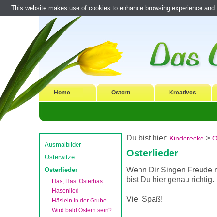
This website makes use of cookies to enhance browsing experience and pr
Home
Ostern
Kreatives
Du bist hier:
>
Kinderecke
O
Ausmalbilder
Osterlieder
Osterwitze
Wenn Dir Singen Freude 
Osterlieder
bist Du hier genau richtig.
Has, Has, Osterhas
Hasenlied
Viel Spaß!
Häslein in der Grube
Wird bald Ostern sein?