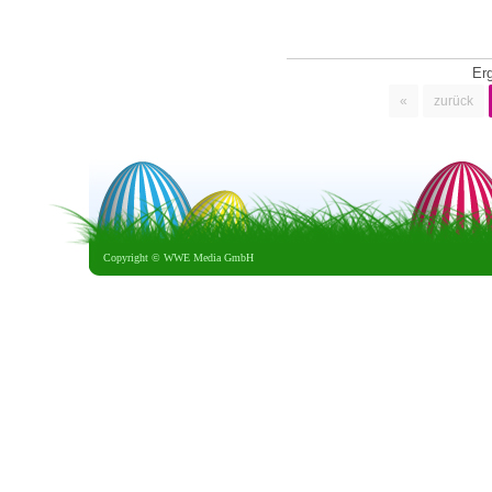
Er
«
zurück
Copyright ©
WWE Media GmbH