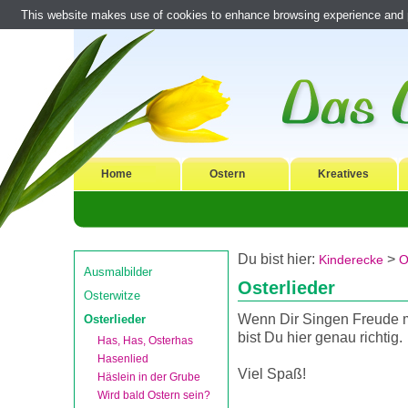
This website makes use of cookies to enhance browsing experience and pr
Home
Ostern
Kreatives
Du bist hier:
>
Kinderecke
O
Ausmalbilder
Osterlieder
Osterwitze
Wenn Dir Singen Freude 
Osterlieder
bist Du hier genau richtig.
Has, Has, Osterhas
Hasenlied
Viel Spaß!
Häslein in der Grube
Wird bald Ostern sein?