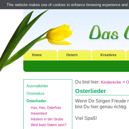
This website makes use of cookies to enhance browsing experience and pr
Home
Ostern
Kreatives
Du bist hier:
>
Kinderecke
O
Ausmalbilder
Osterlieder
Osterwitze
Wenn Dir Singen Freude 
Osterlieder
bist Du hier genau richtig.
Has, Has, Osterhas
Hasenlied
Viel Spaß!
Häslein in der Grube
Wird bald Ostern sein?