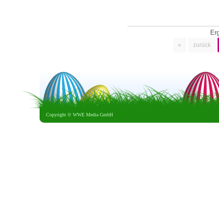
Er
«
zurück
Copyright ©
WWE Media GmbH