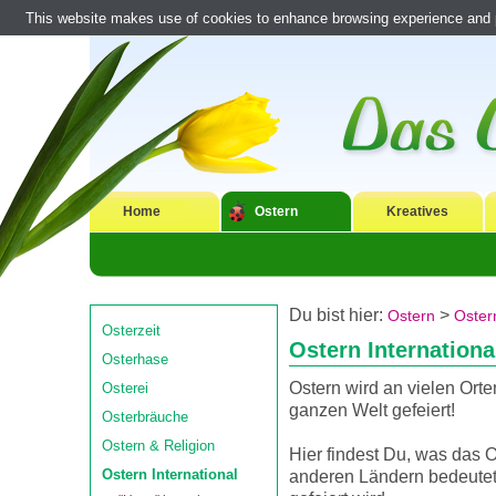
This website makes use of cookies to enhance browsing experience and pr
Home
Ostern
Kreatives
Du bist hier:
>
Ostern
Ostern
Osterzeit
Ostern Internationa
Osterhase
Ostern wird an vielen Orte
Osterei
ganzen Welt gefeiert!
Osterbräuche
Ostern & Religion
Hier findest Du, was das O
Ostern International
anderen Ländern bedeutet