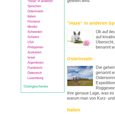
gefeiert wird.
"Hase" in anderen
Sprachen
Osterinseln
Italien
Finnland
"Hase" in anderen S
Mexiko
Ob auf deu
Schweden
auf kroati
Schweiz
Übersicht,
USA
benannt wi
Philippinen
Australien
Israel
Osterinseln
Argentinien
Die geheim
Frankreich
genannt w
Österreich
Ostersonnt
Luxemburg
Expedition
Ostergeschenke
Roggeveen
ihre genaue Lage, was es m
warum man von Kurz- und L
Italien