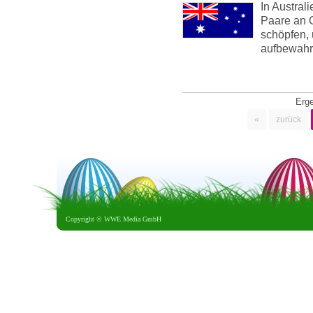
In Austral
Paare an 
schöpfen, 
aufbewahr
Erg
«
zurück
Copyright ©
WWE Media GmbH