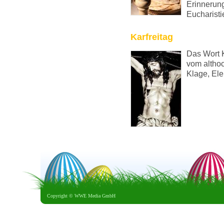
Erinnerung
Eucharisti
Karfreitag
Das Wort K
vom althoc
Klage, Ele
Copyright ©
WWE Media GmbH