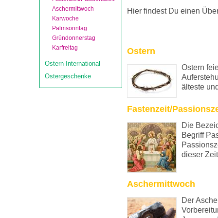
Aschermittwoch
Hier findest Du einen Über
Karwoche
Palmsonntag
Gründonnerstag
Karfreitag
Ostern
Ostern International
Ostern fei
Ostergeschenke
Auferstehu
älteste un
Fastenzeit/Passionsze
Die Bezeic
Begriff Pa
Passionsze
dieser Zeit
Aschermittwoch
Der Ascher
Vorbereitu