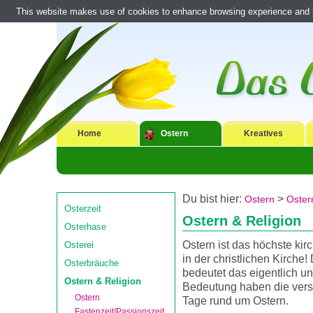
This website makes use of cookies to enhance browsing experience and pr
Home
Ostern
Kreatives
Du bist hier:
>
Ostern
Oster
Osterzeit
Ostern & Religion
Osterhase
Ostern ist das höchste kir
Osterei
in der christlichen Kirche
Osterbräuche
bedeutet das eigentlich u
Ostern & Religion
Bedeutung haben die ver
Ostern
Tage rund um Ostern.
Fastenzeit/Passionszeit