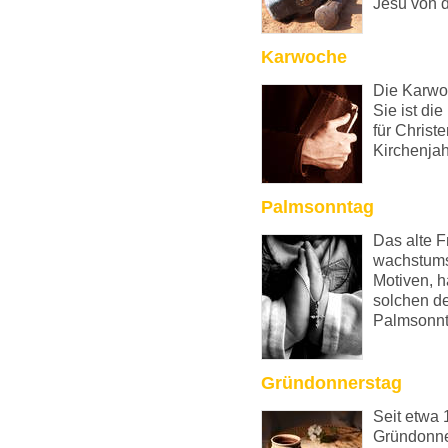
Jesu von d
Karwoche
Die Karwoc
Sie ist di
für Christ
Kirchenjah
Palmsonntag
Das alte F
wachstums
Motiven, h
solchen de
Palmsonnt
Gründonnerstag
Seit etwa 
Gründonner