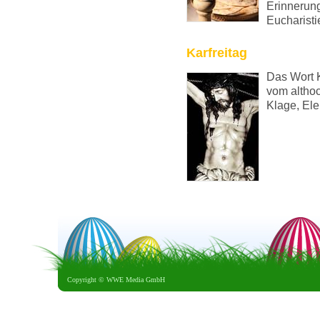
Erinnerung
Eucharisti
Karfreitag
Das Wort K
vom althoc
Klage, Ele
Copyright ©
WWE Media GmbH