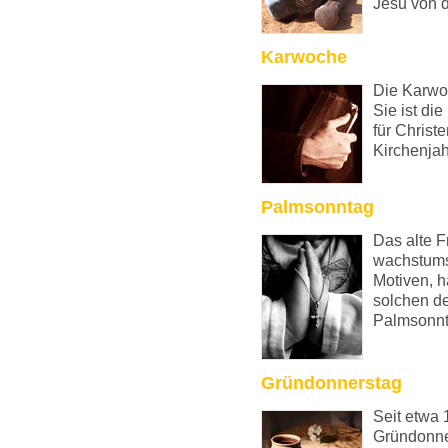
Jesu von d
Karwoche
Die Karwoc
Sie ist di
für Christ
Kirchenjah
Palmsonntag
Das alte F
wachstums
Motiven, h
solchen de
Palmsonnt
Gründonnerstag
Seit etwa 
Gründonner