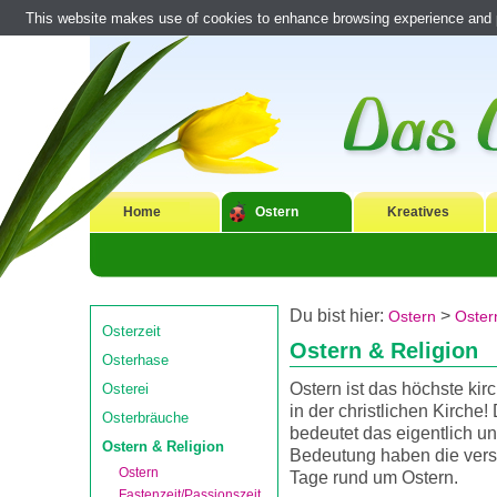
This website makes use of cookies to enhance browsing experience and pr
Home
Ostern
Kreatives
Du bist hier:
>
Ostern
Oster
Osterzeit
Ostern & Religion
Osterhase
Ostern ist das höchste kir
Osterei
in der christlichen Kirche
Osterbräuche
bedeutet das eigentlich u
Ostern & Religion
Bedeutung haben die ver
Ostern
Tage rund um Ostern.
Fastenzeit/Passionszeit