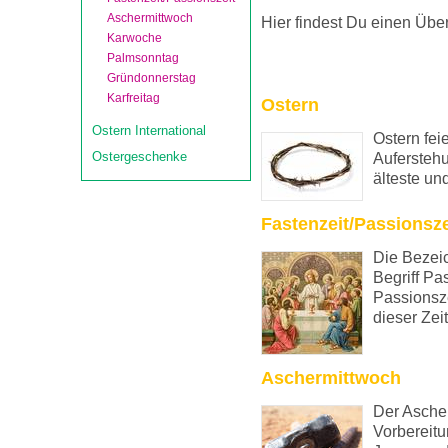
Aschermittwoch
Hier findest Du einen Über
Karwoche
Palmsonntag
Gründonnerstag
Karfreitag
Ostern
Ostern International
Ostern fei
Ostergeschenke
Auferstehu
älteste un
Fastenzeit/Passionsze
Die Bezeic
Begriff Pa
Passionsze
dieser Zeit
Aschermittwoch
Der Ascher
Vorbereitu