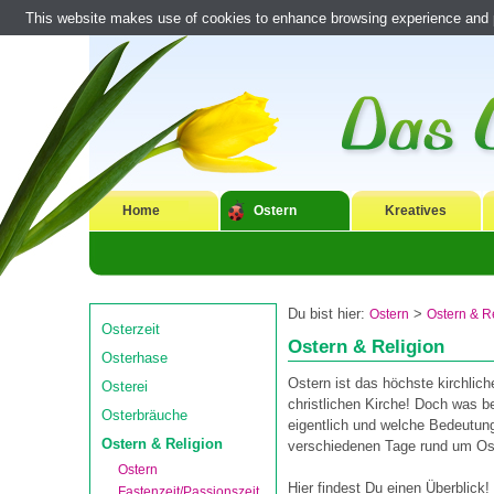
This website makes use of cookies to enhance browsing experience and pr
Home
Ostern
Kreatives
Du bist hier:
>
Ostern
Ostern & R
Osterzeit
Ostern & Religion
Osterhase
Ostern ist das höchste kirchlich
Osterei
christlichen Kirche! Doch was b
Osterbräuche
eigentlich und welche Bedeutun
Ostern & Religion
verschiedenen Tage rund um Os
Ostern
Hier findest Du einen Überblick!
Fastenzeit/Passionszeit