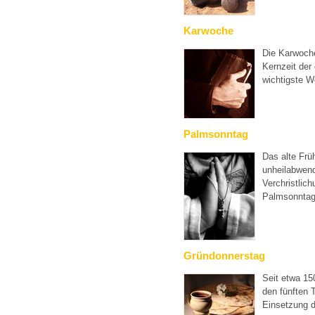
Karwoche
Die Karwoche
Kernzeit der 
wichtigste W
Palmsonntag
Das alte Fr
unheilabwend
Verchristlic
Palmsonntag
Gründonnerstag
Seit etwa 15
den fünften 
Einsetzung d