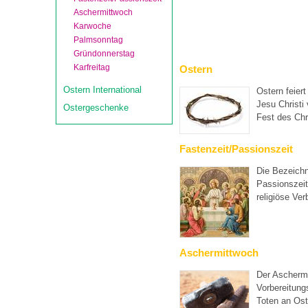
Aschermittwoch
Karwoche
Palmsonntag
Gründonnerstag
Karfreitag
Ostern
Ostern International
Ostern feier
Jesu Christi
Ostergeschenke
Fest des Chr
Fastenzeit/Passionszeit
Die Bezeichn
Passionszeit
religiöse Ver
Aschermittwoch
Der Aschermi
Vorbereitung
Toten an Ost