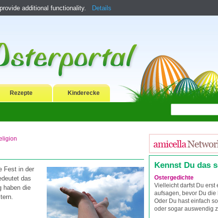
ovide additional functionality.
Details
Rezepte
Kinderecke
eligion
Kennst Du das 
e Fest in der
Ostergedichte
edeutet das
Vielleicht darfst Du erst
g haben die
aufsagen, bevor Du die 
tern.
Oder Du hast einfach so
oder sogar auswendig z