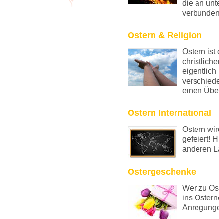
die an unt
verbunden
Ostern & Religion
Ostern ist
christlich
eigentlic
verschiede
einen Über
Ostern International
Ostern wir
gefeiert! H
anderen Lä
Ostergeschenke
Wer zu Ost
ins Osterne
Anregungen