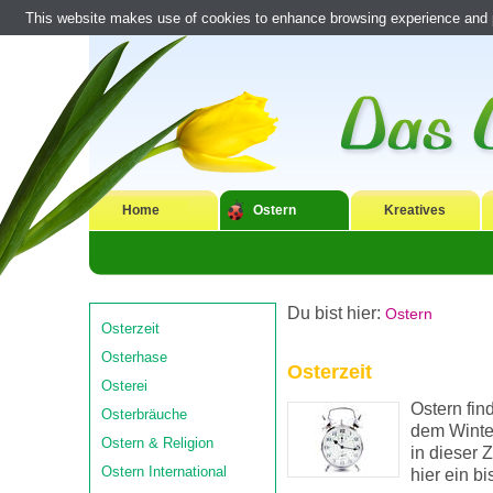
This website makes use of cookies to enhance browsing experience and pr
Home
Ostern
Kreatives
Du bist hier:
Ostern
Osterzeit
Osterhase
Osterzeit
Osterei
Ostern fin
Osterbräuche
dem Winter
Ostern & Religion
in dieser 
Ostern International
hier ein b