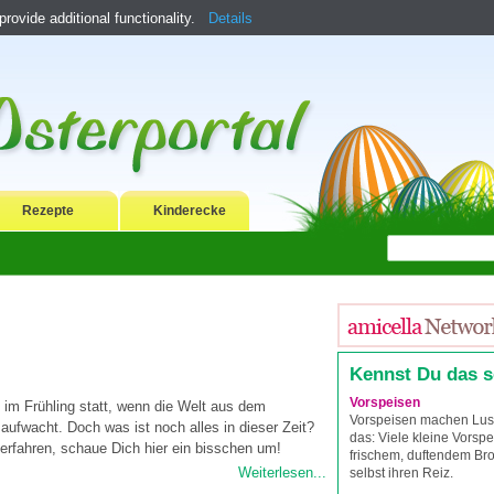
ovide additional functionality.
Details
Rezepte
Kinderecke
Kennst Du das 
Vorspeisen
t im Frühling statt, wenn die Welt aus dem
Vorspeisen machen Lust
 aufwacht. Doch was ist noch alles in dieser Zeit?
das: Viele kleine Vorspe
rfahren, schaue Dich hier ein bisschen um!
frischem, duftendem Br
Weiterlesen...
selbst ihren Reiz.