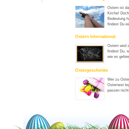
Ostern ist da
Kirche! Doch
Bedeutung ha
findest Du e
Ostern International
Ostern wird a
findest Du, 
wie es gefeie
Ostergeschenke
Wer zu Oster
Osternest leg
passen nicht