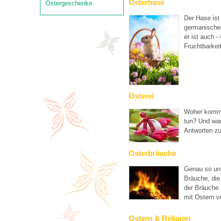
Osterhase
Ostergeschenke
Der Hase ist 
germanischen
er ist auch -
Fruchtbarkeit
Osterei
Woher kommt 
tun? Und wa
Antworten zu
Osterbräuche
Genau so unt
Bräuche, die
der Bräuche 
mit Ostern v
Ostern & Religion