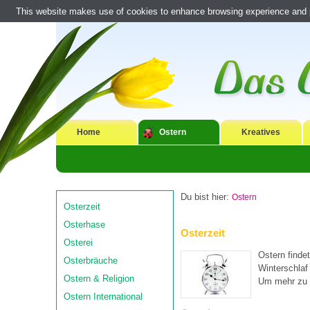
This website makes use of cookies to enhance browsing experience and pr
Home
Ostern
Kreatives
Du bist hier:
Ostern
Osterzeit
Osterhase
Osterzeit
Osterei
Ostern finde
Osterbräuche
Winterschlaf
Ostern & Religion
Um mehr zu e
Ostern International