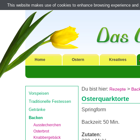
This website makes use of cookies to enhance browsing experience and pr
Home
Ostern
Kreatives
Du bist hier:
>
Rezepte
Bac
Vorspeisen
Osterquarktorte
Traditionelle Festessen
Springform
Getränke
Backen
Backzeit: 50 Min.
Ausstecherchen
Osterbrot
Zutaten:
Knabbergebäck