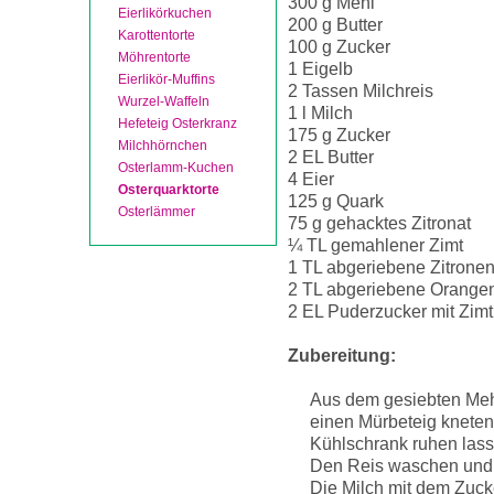
300 g Mehl
Eierlikörkuchen
200 g Butter
Karottentorte
100 g Zucker
Möhrentorte
1 Eigelb
Eierlikör-Muffins
2 Tassen Milchreis
Wurzel-Waffeln
1 l Milch
Hefeteig Osterkranz
175 g Zucker
Milchhörnchen
2 EL Butter
Osterlamm-Kuchen
4 Eier
Osterquarktorte
125 g Quark
Osterlämmer
75 g gehacktes Zitronat
¼ TL gemahlener Zimt
1 TL abgeriebene Zitrone
2 TL abgeriebene Orange
2 EL Puderzucker mit Zimt
Zubereitung:
Aus dem gesiebten Mehl
einen Mürbeteig kneten
Kühlschrank ruhen lass
Den Reis waschen und 
Die Milch mit dem Zuck