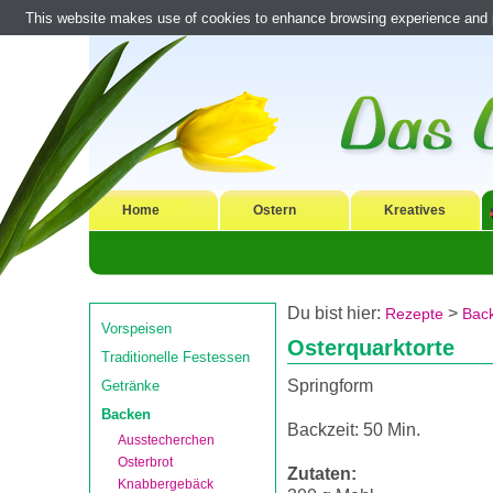
This website makes use of cookies to enhance browsing experience and pr
Home
Ostern
Kreatives
Du bist hier:
>
Rezepte
Bac
Vorspeisen
Osterquarktorte
Traditionelle Festessen
Springform
Getränke
Backen
Backzeit: 50 Min.
Ausstecherchen
Osterbrot
Zutaten:
Knabbergebäck