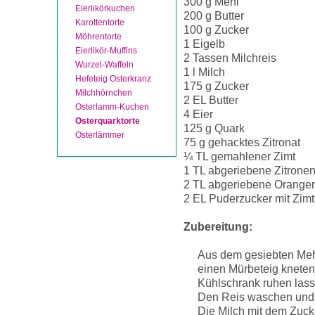
300 g Mehl
Eierlikörkuchen
200 g Butter
Karottentorte
100 g Zucker
Möhrentorte
1 Eigelb
Eierlikör-Muffins
2 Tassen Milchreis
Wurzel-Waffeln
1 l Milch
Hefeteig Osterkranz
175 g Zucker
Milchhörnchen
2 EL Butter
Osterlamm-Kuchen
4 Eier
Osterquarktorte
125 g Quark
Osterlämmer
75 g gehacktes Zitronat
¼ TL gemahlener Zimt
1 TL abgeriebene Zitrone
2 TL abgeriebene Orange
2 EL Puderzucker mit Zimt
Zubereitung:
Aus dem gesiebten Mehl
einen Mürbeteig kneten
Kühlschrank ruhen lass
Den Reis waschen und 
Die Milch mit dem Zuck