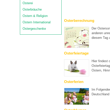
Osterei
Osterbräuche
Ostern & Religion
Osterberechnung
Ostern International
Der Osterson
Ostergeschenke
anderen unre
diesem Tag a
Osterfeiertage
Hier findest 
Osterfeierta
Ostern, Himm
Osterferien
Im Folgenden
Deutschland 