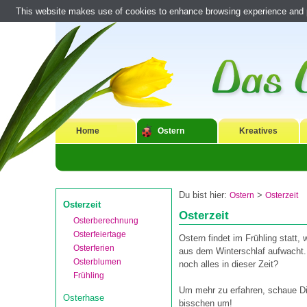
This website makes use of cookies to enhance browsing experience and pr
Home
Ostern
Kreatives
Du bist hier:
>
Ostern
Osterzeit
Osterzeit
Osterzeit
Osterberechnung
Osterfeiertage
Ostern findet im Frühling statt,
Osterferien
aus dem Winterschlaf aufwacht.
Osterblumen
noch alles in dieser Zeit?
Frühling
Um mehr zu erfahren, schaue Di
Osterhase
bisschen um!