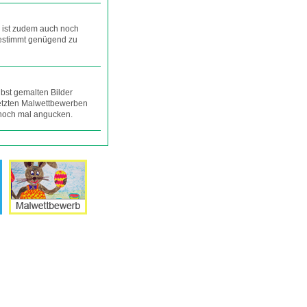
 ist zudem auch noch
bestimmt genügend zu
lbst gemalten Bilder
 letzten Malwettbewerben
 noch mal angucken.