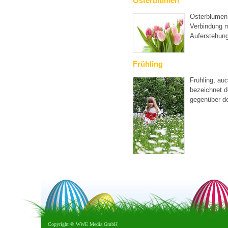
Osterblumen
Osterblumen 
Verbindung m
Auferstehung
Frühling
Frühling, auc
bezeichnet d
gegenüber d
Copyright ©
WWE Media GmbH