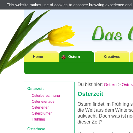
This website makes use of cookies to enhance browsing experience and pr
Home
Ostern
Kreatives
Du bist hier:
>
Ostern
Osterz
Osterzeit
Osterzeit
Osterberechnung
Osterfeiertage
Ostern findet im Frühling s
Osterferien
die Welt aus dem Wintersc
Osterblumen
aufwacht. Doch was ist noc
Frühling
dieser Zeit?
Osterhase