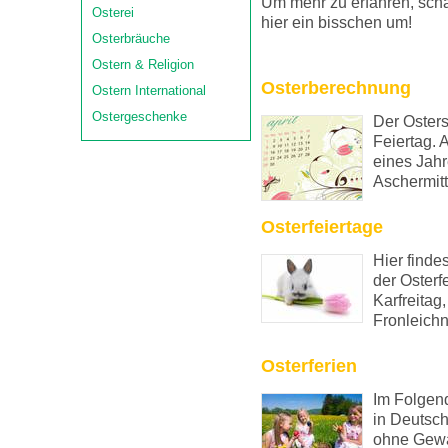
Um mehr zu erfahren, sch
Osterei
hier ein bisschen um!
Osterbräuche
Ostern & Religion
Osterberechnung
Ostern International
Ostergeschenke
Der Osters
Feiertag. 
eines Jahr
Aschermitt
Osterfeiertage
Hier finde
der Osterf
Karfreitag
Fronleich
Osterferien
Im Folgend
in Deutsch
ohne Gewä