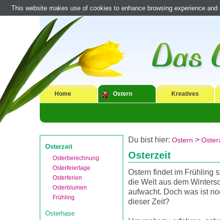
This website makes use of cookies to enhance browsing experience and pr
Home
Ostern
Kreatives
Du bist hier:
>
Ostern
Osterz
Osterzeit
Osterzeit
Osterberechnung
Osterfeiertage
Ostern findet im Frühling s
Osterferien
die Welt aus dem Wintersc
Osterblumen
aufwacht. Doch was ist noc
Frühling
dieser Zeit?
Osterhase