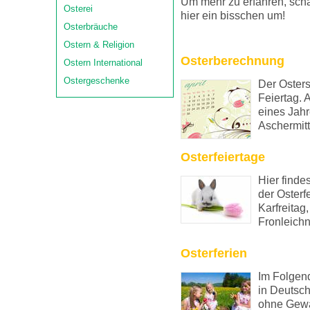
Um mehr zu erfahren, sch
Osterei
hier ein bisschen um!
Osterbräuche
Ostern & Religion
Osterberechnung
Ostern International
Ostergeschenke
Der Osters
Feiertag. 
eines Jahr
Aschermitt
Osterfeiertage
Hier finde
der Osterf
Karfreitag
Fronleich
Osterferien
Im Folgend
in Deutsch
ohne Gewä