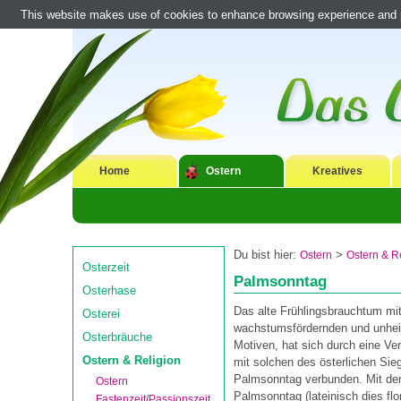
This website makes use of cookies to enhance browsing experience and pr
Home
Ostern
Kreatives
Du bist hier:
>
Ostern
Ostern & R
Osterzeit
Palmsonntag
Osterhase
Das alte Frühlingsbrauchtum mi
Osterei
wachstumsfördernden und unhe
Osterbräuche
Motiven, hat sich durch eine Ver
Ostern & Religion
mit solchen des österlichen Sie
Palmsonntag verbunden. Mit d
Ostern
Palmsonntag (lateinisch dies flo
Fastenzeit/Passionszeit