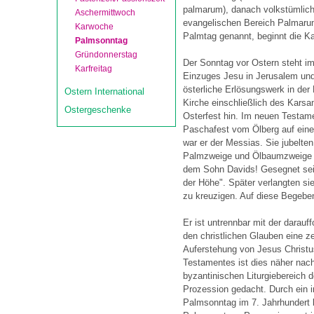
palmarum), danach volkstümlic
Aschermittwoch
evangelischen Bereich Palmaru
Karwoche
Palmtag genannt, beginnt die K
Palmsonntag
Gründonnerstag
Der Sonntag vor Ostern steht i
Karfreitag
Einzuges Jesu in Jerusalem und
österliche Erlösungswerk in der
Ostern International
Kirche einschließlich des Kars
Ostergeschenke
Osterfest hin. Im neuen Testame
Paschafest vom Ölberg auf einem
war er der Messias. Sie jubelten
Palmzweige und Ölbaumzweige au
dem Sohn Davids! Gesegnet sei
der Höhe". Später verlangten sie
zu kreuzigen. Auf diese Begebe
Er ist untrennbar mit der darau
den christlichen Glauben eine z
Auferstehung von Jesus Christus
Testamentes ist dies näher nach
byzantinischen Liturgiebereich 
Prozession gedacht. Durch ein 
Palmsonntag im 7. Jahrhundert b