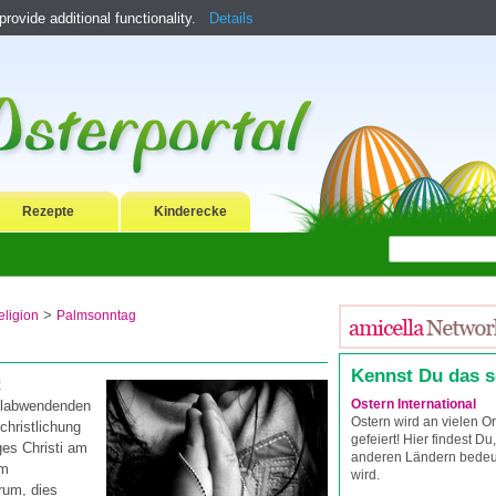
ovide additional functionality.
Details
Rezepte
Kinderecke
>
eligion
Palmsonntag
Kennst Du das 
t
Ostern International
ilabwendenden
Ostern wird an vielen O
christlichung
gefeiert! Hier findest Du
ges Christi am
anderen Ländern bedeut
em
wird.
rum, dies