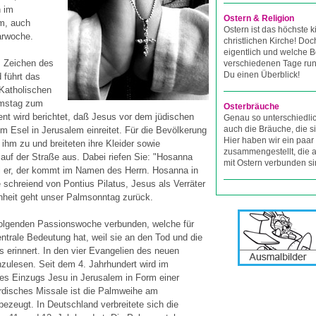
h im
Ostern & Religion
m, auch
Ostern ist das höchste ki
arwoche.
christlichen Kirche! Do
eigentlich und welche 
m Zeichen des
verschiedenen Tage rund
Du einen Überblick!
 führt das
 Katholischen
amstag zum
Osterbräuche
nt wird berichtet, daß Jesus vor dem jüdischen
Genau so unterschiedli
auch die Bräuche, die s
 Esel in Jerusalem einreitet. Für die Bevölkerung
Hier haben wir ein paar
 ihm zu und breiteten ihre Kleider sowie
zusammengestellt, die a
f der Straße aus. Dabei riefen Sie: "Hosanna
mit Ostern verbunden si
 er, der kommt im Namen des Herrn. Hosanna in
 schreiend von Pontius Pilatus, Jesus als Verräter
nheit geht unser Palmsonntag zurück.
ffolgenden Passionswoche verbunden, welche für
entrale Bedeutung hat, weil sie an den Tod und die
 erinnert. In den vier Evangelien des neuen
zulesen. Seit dem 4. Jahrhundert wird im
des Einzugs Jesu in Jerusalem in Form einer
irdisches Missale ist die Palmweihe am
ezeugt. In Deutschland verbreitete sich die