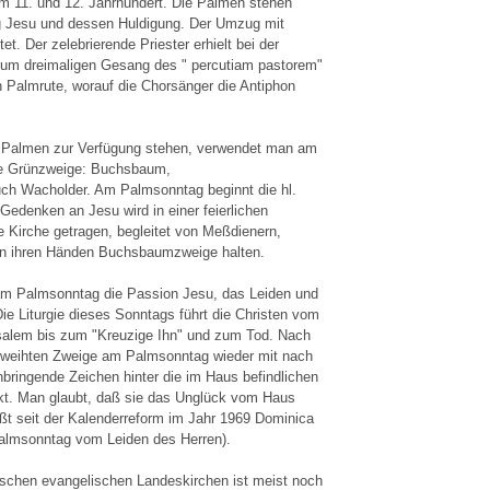
m 11. und 12. Jahrhundert. Die Palmen stehen
g Jesu und dessen Huldigung. Der Umzug mit
t. Der zelebrierende Priester erhielt bei der
zum dreimaligen Gesang des " percutiam pastorem"
en Palmrute, worauf die Chorsänger die Antiphon
.
n Palmen zur Verfügung stehen, verwendet man am
ge Grünzweige: Buchsbaum,
ch Wacholder. Am Palmsonntag beginnt die hl.
edenken an Jesu wird in einer feierlichen
 Kirche getragen, begleitet von Meßdienern,
in ihren Händen Buchsbaumzweige halten.
am Palmsonntag die Passion Jesu, das Leiden und
ie Liturgie dieses Sonntags führt die Christen vom
salem bis zum "Kreuzige Ihn" und zum Tod. Nach
eweihten Zweige am Palmsonntag wieder mit nach
ingende Zeichen hinter die im Haus befindlichen
kt. Man glaubt, daß sie das Unglück vom Haus
ßt seit der Kalenderreform im Jahr 1969 Dominica
Palmsonntag vom Leiden des Herren).
tschen evangelischen Landeskirchen ist meist noch