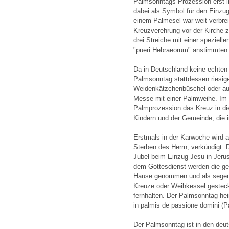
Palmsonntags-Prozession erst i
dabei als Symbol für den Einzu
einem Palmesel war weit verbreite
Kreuzverehrung vor der Kirche 
drei Streiche mit einer speziell
"pueri Hebraeorum" anstimmten
Da in Deutschland keine echte
Palmsonntag stattdessen riesi
Weidenkätzchenbüschel oder au
Messe mit einer Palmweihe. Im G
Palmprozession das Kreuz in die
Kindern und der Gemeinde, die 
Erstmals in der Karwoche wird 
Sterben des Herrn, verkündigt. D
Jubel beim Einzug Jesu in Jeru
dem Gottesdienst werden die g
Hause genommen und als segenbr
Kreuze oder Weihkessel gestec
fernhalten. Der Palmsonntag hei
in palmis de passione domini (
Der Palmsonntag ist in den deu