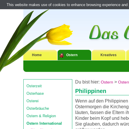
This website makes use of cookies to enhance browsing experience and pr
Home
Ostern
Kreatives
Du bist hier:
>
Ostern
Ostern
Osterzeit
Philippinen
Osterhase
Wenn auf den Philippinen
Osterei
Ostermorgen die Kircheng
Osterbräuche
läuten, fassen die Eltern i
Ostern & Religion
Kinder beim Kopf und heb
Ostern International
Sie glauben, dadurch wür