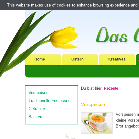
This website makes use of cookies to enhance browsing experience and pr
Home
Ostern
Kreatives
Du bist hier:
Rezepte
Vorspeisen
Traditionelle Festessen
Vorspeisen
Getränke
Vorspeisen m
Backen
kleine Vorsp
Brot angebot