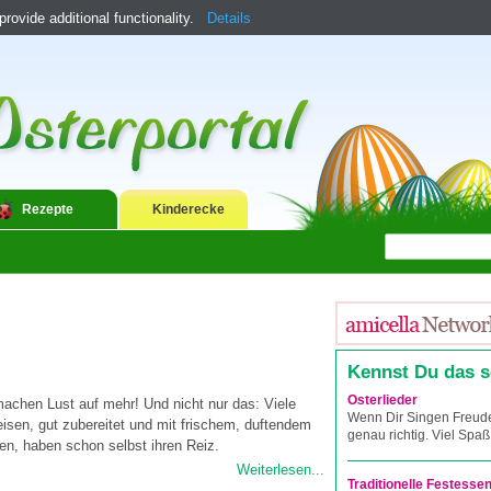
ovide additional functionality.
Details
Rezepte
Kinderecke
Kennst Du das 
Osterlieder
achen Lust auf mehr! Und nicht nur das: Viele
Wenn Dir Singen Freude
eisen, gut zubereitet und mit frischem, duftendem
genau richtig. Viel Spaß
en, haben schon selbst ihren Reiz.
Weiterlesen...
Traditionelle Festesse