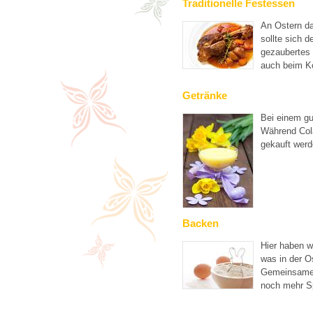
Traditionelle Festessen
An Ostern d
sollte sich 
gezaubertes
auch beim K
Getränke
Bei einem gu
Während Cola
gekauft werd
Backen
Hier haben w
was in der O
Gemeinsames
noch mehr Sp