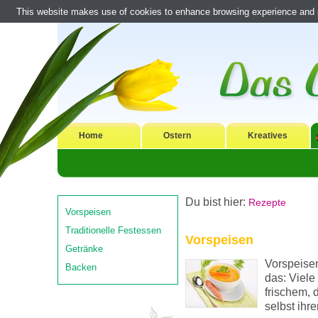
This website makes use of cookies to enhance browsing experience and pr
Home
Ostern
Kreatives
Du bist hier:
Rezepte
Vorspeisen
Traditionelle Festessen
Vorspeisen
Getränke
Vorspeisen
Backen
das: Viele
frischem,
selbst ihr