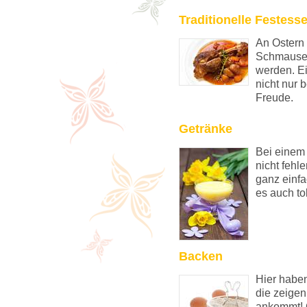
Traditionelle Festess
An Ostern
Schmausen
werden. E
nicht nur
Freude.
Getränke
Bei einem
nicht fehl
ganz einfa
es auch to
Backen
Hier habe
die zeigen
ankommt! 