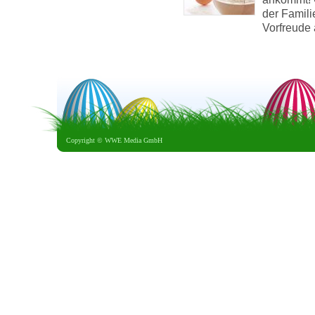
der Famil
Vorfreude 
Copyright ©
WWE Media GmbH