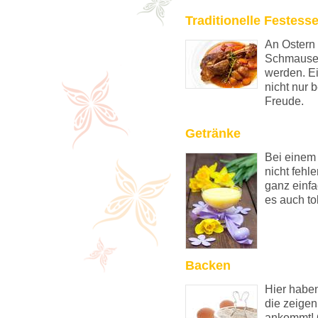
Traditionelle Festess
An Ostern
Schmausen
werden. E
nicht nur
Freude.
Getränke
Bei einem
nicht fehl
ganz einfa
es auch to
Backen
Hier habe
die zeigen
ankommt! 