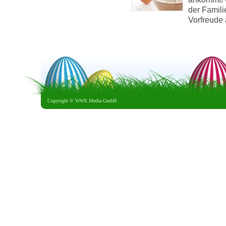
der Famil
Vorfreude 
Copyright ©
WWE Media GmbH