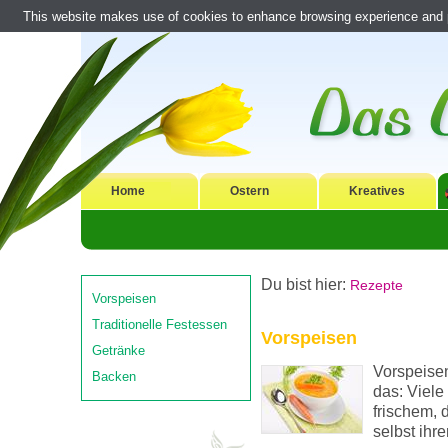
This website makes use of cookies to enhance browsing experience and pr
Home
Ostern
Kreatives
Du bist hier:
Rezepte
Vorspeisen
Traditionelle Festessen
Vorspeisen
Getränke
Vorspeisen
Backen
das: Viele
frischem,
selbst ihr