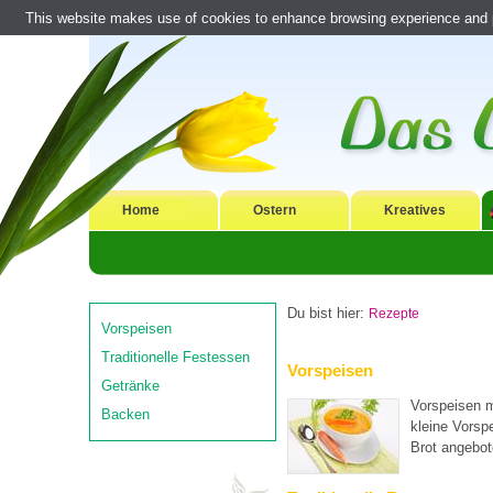
This website makes use of cookies to enhance browsing experience and pr
Home
Ostern
Kreatives
Du bist hier:
Rezepte
Vorspeisen
Traditionelle Festessen
Vorspeisen
Getränke
Vorspeisen m
Backen
kleine Vorsp
Brot angebot