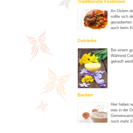
Traditionelle Festessen
An Ostern d
sollte sich 
gezaubertes
auch beim K
Getränke
Bei einem gu
Während Cola
gekauft werd
Backen
Hier haben w
was in der O
Gemeinsames
noch mehr Sp