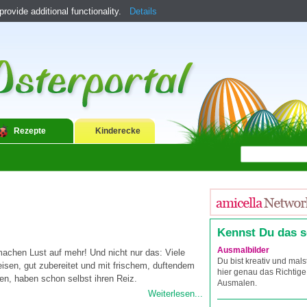
ovide additional functionality.
Details
Rezepte
Kinderecke
Kennst Du das 
Ausmalbilder
achen Lust auf mehr! Und nicht nur das: Viele
Du bist kreativ und mals
eisen, gut zubereitet und mit frischem, duftendem
hier genau das Richtige
en, haben schon selbst ihren Reiz.
Ausmalen.
Weiterlesen...