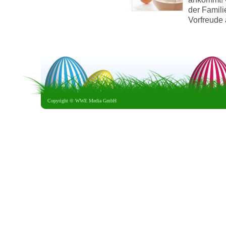
der Famil
Vorfreude 
Copyright ©
WWE Media GmbH