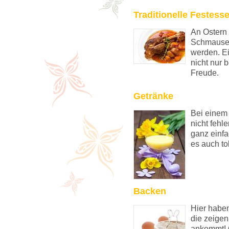
Traditionelle Festess
An Ostern
Schmausen
werden. E
nicht nur
Freude.
Getränke
Bei einem
nicht fehl
ganz einfa
es auch to
Backen
Hier habe
die zeigen
ankommt! 