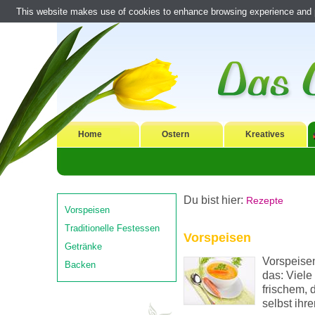
This website makes use of cookies to enhance browsing experience and pr
Home
Ostern
Kreatives
Du bist hier:
Rezepte
Vorspeisen
Traditionelle Festessen
Vorspeisen
Getränke
Vorspeisen
Backen
das: Viele
frischem,
selbst ihr