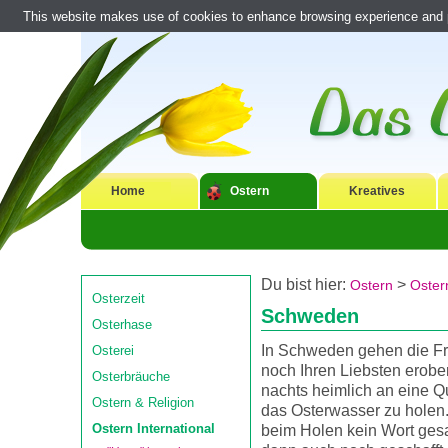
This website makes use of cookies to enhance browsing experience and pr
Home
Ostern
Kreatives
Du bist hier:
>
Ostern
Ostern
Osterzeit
Schweden
Osterhase
In Schweden gehen die Fr
Osterei
noch Ihren Liebsten erobe
Osterbräuche
nachts heimlich an eine Q
Ostern & Religion
das Osterwasser zu holen
Ostern International
beim Holen kein Wort gesa