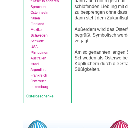
dann auch noch geschafft
"Hase" in anderen
schlafenden Liebling mit
Sprachen
zu besprengen ohne dass 
Osterinseln
dann steht dem Zukunftsg
Italien
Finnland
Außerdem wird das Osterf
Mexiko
begrüßt. Symbolisch werd
Schweden
verjagt.
Schweiz
USA
Am so genannten langen S
Philippinen
Schweden als Osterweiber
Australien
Kopftüchern durch die Str
Israel
Süßigkeiten.
Argentinien
Frankreich
Österreich
Luxemburg
Ostergeschenke