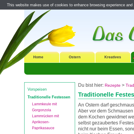
This website makes use of cookies to enhance browsing experience and pr
Home
Ostern
Kreatives
Du bist hier:
>
Rezepte
Trad
Vorspeisen
Traditionelle Feste
Traditionelle Festessen
Lammkeule mit
An Ostern darf geschmaus
Gorgonzola
Aber vor dem Schmausen s
Lammrücken mit
dem Kochen gewidmet wer
Aprikosen-
selbst gezaubertes Feste
Paprikasauce
nicht nur beim Essen, son