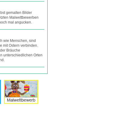
lbst gemalten Bilder
 letzten Malwettbewerben
 noch mal angucken.
ch wie Menschen, sind
ie mit Ostern verbinden.
 der Bräuche
n unterschiedlichen Orten
nd.