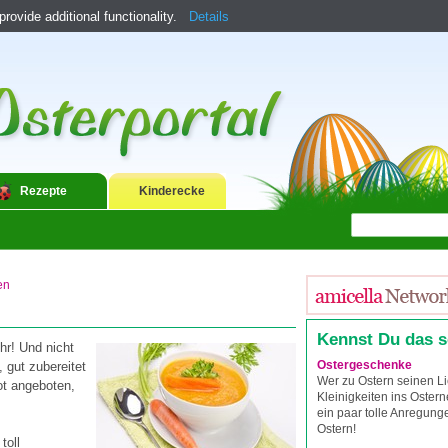
ovide additional functionality.
Details
Rezepte
Kinderecke
en
Kennst Du das 
r! Und nicht
Ostergeschenke
, gut zubereitet
Wer zu Ostern seinen L
ot angeboten,
Kleinigkeiten ins Osterne
ein paar tolle Anregung
Ostern!
toll