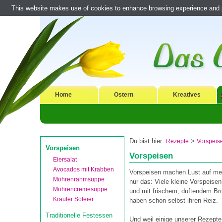
This website makes use of cookies to enhance browsing experience and pr
Home
Ostern
Kreatives
Du bist hier:
>
Rezepte
Vorspeis
Vorspeisen
Vorspeisen
Eiersalat
Avocados mit Krabben
Vorspeisen machen Lust auf meh
Möhrenrahmsuppe
nur das: Viele kleine Vorspeisen
Möhrencremesuppe
und mit frischem, duftendem Br
Kräuter Soleier
haben schon selbst ihren Reiz.
Traditionelle Festessen
Und weil einige unserer Rezepte 