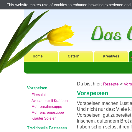
This website makes use of cookies to enhance browsing experience and pr
Home
Ostern
Kreatives
Du bist hier:
>
Rezepte
Vors
Vorspeisen
Vorspeisen
Eiersalat
Avocados mit Krabben
Vorspeisen machen Lust a
Möhrenrahmsuppe
Und nicht nur das: Viele k
Möhrencremesuppe
Vorspeisen, gut zubereitet
Kräuter Soleier
frischem, duftendem Brot 
haben schon selbst ihren 
Traditionelle Festessen