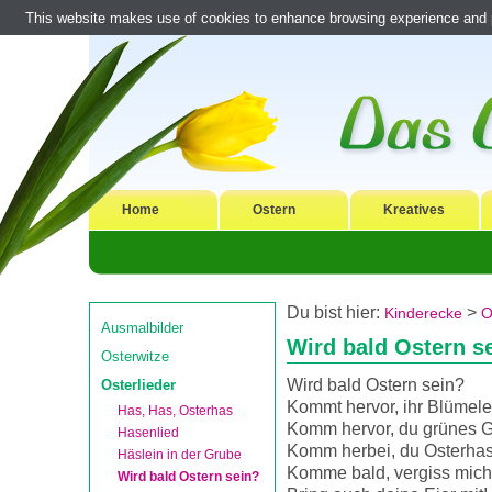
This website makes use of cookies to enhance browsing experience and pr
Home
Ostern
Kreatives
Du bist hier:
>
Kinderecke
O
Ausmalbilder
Wird bald Ostern s
Osterwitze
Wird bald Ostern sein?
Osterlieder
Kommt hervor, ihr Blümele
Has, Has, Osterhas
Komm hervor, du grünes G
Hasenlied
Komm herbei, du Osterhas
Häslein in der Grube
Komme bald, vergiss mich 
Wird bald Ostern sein?