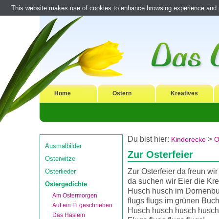
This website makes use of cookies to enhance browsing experience and pr
Home
Ostern
Kreatives
Du bist hier:
>
Kinderecke
O
Ausmalbilder
Zur Osterfeier
Osterwitze
Zur Osterfeier da freun wir
Osterlieder
da suchen wir Eier die Kr
Ostergedichte
Husch husch im Dornenb
Am Ostermorgen
flugs flugs im grünen Buch
Auf ein Ei geschrieben
Husch husch husch husch
Das Häslein