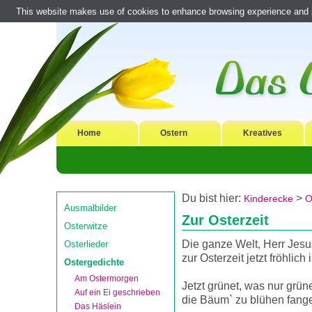
This website makes use of cookies to enhance browsing experience and pr
Home
Ostern
Kreatives
Du bist hier:
>
Kinderecke
O
Ausmalbilder
Zur Osterzeit
Osterwitze
Die ganze Welt, Herr Jesus
Osterlieder
zur Osterzeit jetzt fröhlich i
Ostergedichte
Am Ostermorgen
Jetzt grünet, was nur grün
Auf ein Ei geschrieben
die Bäum` zu blühen fang
Das Häslein