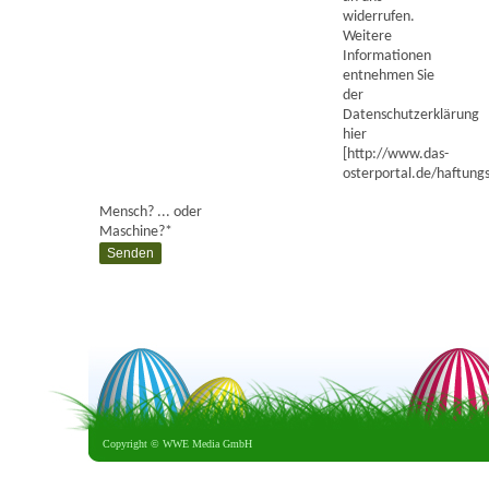
widerrufen.
Weitere
Informationen
entnehmen Sie
der
Datenschutzerklärung
hier
[http://www.das-
osterportal.de/haftungs
Mensch? ... oder
Maschine?
*
Copyright ©
WWE Media GmbH