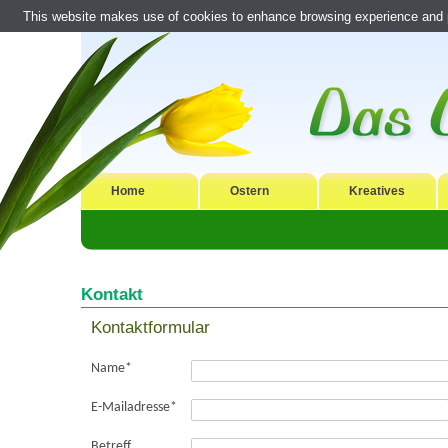
This website makes use of cookies to enhance browsing experience and pr
Home
Ostern
Kreatives
Kontakt
Kontaktformular
Name
*
E-Mailadresse
*
Betreff